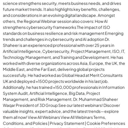
science strengthens security, meets business needs, and drives
future market trends. It also highlights key benefits, challenges,
and considerations in an evolving digital landscape. Amongst
others, the Regional Webinar session also covers: How AI
strengthens cybersecurity frameworks The impact of ISO
standards on business resilience and risk management Emerging
trends and challenges in cybersecurity and AI adoption Dr.
Shaheer is an experienced professional with over 25 years in
Artificial Intelligence, Cybersecurity, Project Management, ISO, IT,
Technology Management, and Training and Development. He has
worked with diverse organizations across Asia, Europe, the UK, the
Middle East, and the Far East, delivering global projects
successfully. He had worked as Global Head at Merit Consultants
UK and deployed +1500 projects worldwide in his last job.
Additionally, he has trained +150,000 professionals in Information
System Audit, Artificial Intelligence, Big Data, Project
Management, and Risk Management. Dr. Muhammad Shaheer
Waqar President of 3D Group See our latest webinars! Discover
valuable insights, expert advice, and the latest trends—explore
them all now! View All Webinars View All Webinars Terms,
Conditions, and Policies | Privacy Statement | Cookie Preferences