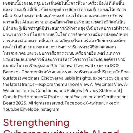
เซสชันนี้ยังครอบคลุมประเด็นต่อไปนี้: การพึ่งพาเครื่องมือ AI ที่เพิ่มขึ้น
และความเสี่ยงที่เกี่ยวข้อง กลยุทธ์การจัดการความเสี่ยงของผู้ให้บริการ
เพื่อเสริมสร้างความปลอดภัยของ AI แนวโน้มอนาคตของการบริหาร
ความเสี่ยง AI และความปลอดภัยทางไซเบอร์ คุณธนวัฒน์ ทวีวัฒน์เป็น
ผู้นำและผู้เชี่ยวชาญที่มีประสบการณ์ทำงานสูง ซึ่งมีประสบการณ์ทำงาน
มานานกว่า 23 ปีในสาขาเทคโนโลยี การรักษาความมั่นคงปลอดภัยของ
สารสนเทศ และความมั่นคงปลอดภัยทางไซเบอร์ สถาปัตยกรรมองค์กร
เทคโนโลยีสารสนเทศ และการจัดการบริการทางดิจิทัล ตลอดจน
โทรคมนาคมและระบบการสื่อสาร ระบบเครือข่ายอินเทอร์เน็ต การ
ประมวลผลแบบคลาวด์ และการบริหารโครงการในระดับองค์กร เขามี
แนวคิดในการเรียนรู้ตลอดชีวิต Tanawat Tweewat ประธาน ISC2
Bangkok Chapter หัวหน้าคณะกรรมการบริหารและที่ปรึกษาหลัก See
our latest webinars! Discover valuable insights, expert advice, and
the latest trends—explore them all now! View All Webinars View All
Webinars Terms, Conditions, and Policies | Privacy Statement |
Cookie Preferences © Professional Evaluation and Certification
Board 2025. All rights reserved. Facebook X-twitter Linkedin
Youtube Envelope Instagram
Strengthening