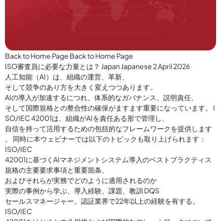
Back to Home Page Back to Home Page
ISO審査員に必要な力量とは？ Japan Japanese 2 April 2026
人工知能（AI）は、組織の運営、革新、
そして競争のあり方を大きく変えつつあります。
AIの導入が加速するにつれ、体系的なガバナンス、説明責任、
そして国際規格との整合性の確保がますます重要になっています。 I
SO/IEC 42001は、組織がAIを責任ある形で管理し、
自信を持って活用するための包括的なフレームワークを提供します
。 同時に本ウェビナーでは以下のトピックも取り上げられます：
ISO/IEC
42001に基づくAIマネジメントシステム導入のベストプラクティス
規格の主要要求事項と重要箇条、
およびそれらが実務でどのように適用されるのか
実際の事例から学ぶ、導入経験、課題、教訓 DQS
セールスマネージャー。認証業界で22年以上の経験を有する。
ISO/IEC