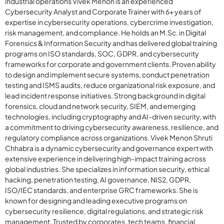
industrial operations Vivek Menon is an experienced
Cybersecurity Analyst and Corporate Trainer with 6+ years of
expertise in cybersecurity operations, cybercrime investigation,
risk management, and compliance. He holds an M.Sc. in Digital
Forensics & Information Security and has delivered global training
programs on ISO standards, SOC, GDPR, and cybersecurity
frameworks for corporate and government clients. Proven ability
to design and implement secure systems, conduct penetration
testing and ISMS audits, reduce organizational risk exposure, and
lead incident response initiatives. Strong background in digital
forensics, cloud and network security, SIEM, and emerging
technologies, including cryptography and AI-driven security, with
a commitment to driving cybersecurity awareness, resilience, and
regulatory compliance across organizations. Vivek Menon Shruti
Chhabra is a dynamic cybersecurity and governance expert with
extensive experience in delivering high-impact training across
global industries. She specializes in information security, ethical
hacking, penetration testing, AI governance, NIS2, GDPR,
ISO/IEC standards, and enterprise GRC frameworks. She is
known for designing and leading executive programs on
cybersecurity resilience, digital regulations, and strategic risk
management. Trusted by corporates, tech teams, financial