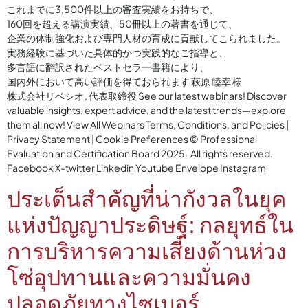
これまでに3,500件以上の審査実績をお持ちで、
160回を超える講演実績、50冊以上の著書を通じて、
企業の体制強化および専門人材の育成に貢献してこられました。
実務経験に基づいた具体的かつ実践的なご指導と、
多言語に翻訳されたベストセラー書籍により、
国内外において高い評価を得ておられます 萩原 睦幸 様
株式会社リベシオ , 代表取締役 See our latest webinars! Discover
valuable insights, expert advice, and the latest trends—explore
them all now! View All Webinars Terms, Conditions, and Policies |
Privacy Statement | Cookie Preferences © Professional
Evaluation and Certification Board 2025. All rights reserved.
Facebook X-twitter Linkedin Youtube Envelope Instagram
ประเด็นสำคัญที่น่ากังวลในยุค
แห่งปัญญาประดิษฐ์: กลยุทธ์ใน
การบริหารความเสี่ยงด้านห่วง
โซ่อุปทานและความมั่นคง
ปลอดภัยทางไซเบอร์