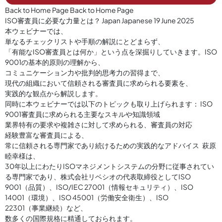
Back to Home Page Back to Home Page
ISO審査員に必要な力量とは？ Japan Japanese 19 June 2025
本ウェビナーでは、
単なるチェックリストや手順の解説にとどまらず、
「有能なISO審査員とは何か」という点を深掘りしていきます。ISO
9001の基本的原則の理解から、
コミュニケーション力や批判的思考力の習得まで、
現代の組織において信頼される審査員に求められる要素を、
実践的な観点から解説します。
同時に本ウェビナーでは以下のトピックも取り上げられます： ISO
9001審査員に求められる主要なスキルや知識領域
業界特有の要求や複雑さに対して求められる、審査員の対応
経験豊富な審査員による、
常に信頼される専門家であり続けるための実践的なアドバイス 萩原
睦幸様は、
30年以上にわたりISOマネジメントシステムの分野に従事されてい
る専門家であり、株式会社リベシオの代表取締役としてISO
9001（品質）、ISO/IEC 27001（情報セキュリティ）、ISO
14001（環境）、ISO 45001（労働安全衛生）、ISO
22301（事業継続）など、
数多くの国際規格に精通しておられます。